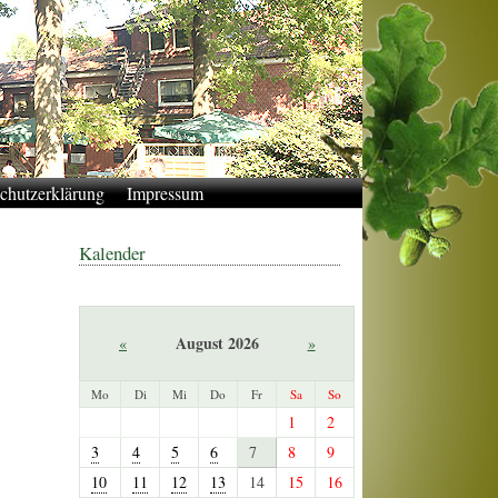
chutzerklärung
Impressum
Kalender
August 2026
«
»
Mo
Di
Mi
Do
Fr
Sa
So
1
2
3
4
5
6
7
8
9
10
11
12
13
14
15
16