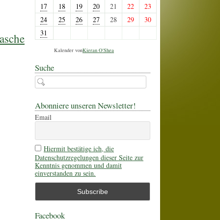
17
18
19
20
21
22
23
24
25
26
27
28
29
30
31
asche
Kalender von
Kieran O'Shea
Suche
Abonniere unseren Newsletter!
Email
Hiermit bestätige ich, die
Datenschutzregelungen dieser Seite zur
Kenntnis genommen und damit
einverstanden zu sein.
Facebook