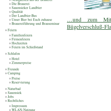
Die Brauerei
Sauensieker Landbier
Qualität
Der Landbier-Bus
…und zum Mit
Unser Bier bei Euch zuhause
Brauereiführung und Brauseminar
Bügelverschluß-Fl
Feiern
Familienfeiern
Firmenfeiern
Hochzeiten
Feiern im Schießstand
Schlafen
Hotel
Zimmerpreise
Freunde
Camping
Preise
Reservierung
Naturbad
Sauensiek
Jobs
Rechtliches
Impressum
WLAN-Nutzung