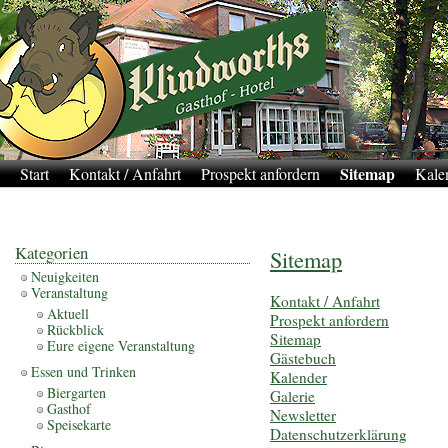
Sitemap
Start
Kontakt / Anfahrt
Prospekt anfordern
Kale
Impressum
Kategorien
Sitemap
Neuigkeiten
Veranstaltung
Kontakt / Anfahrt
Aktuell
Prospekt anfordern
Rückblick
Sitemap
Eure eigene Veranstaltung
Gästebuch
Essen und Trinken
Kalender
Biergarten
Galerie
Gasthof
Newsletter
Speisekarte
Datenschutzerklärung