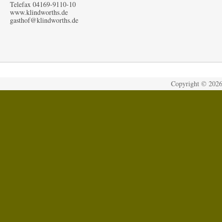
Telefax 04169-9110-10
www.klindworths.de
gasthof@klindworths.de
Copyright ©
202