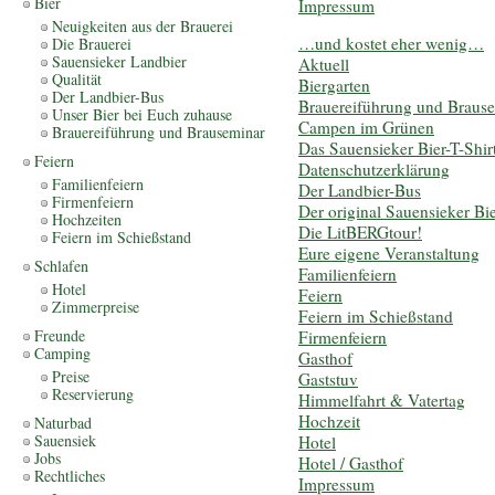
Bier
Impressum
Neuigkeiten aus der Brauerei
…und kostet eher wenig…
Die Brauerei
Sauensieker Landbier
Aktuell
Qualität
Biergarten
Der Landbier-Bus
Brauereiführung und Braus
Unser Bier bei Euch zuhause
Campen im Grünen
Brauereiführung und Brauseminar
Das Sauensieker Bier-T-Shir
Feiern
Datenschutzerklärung
Familienfeiern
Der Landbier-Bus
Firmenfeiern
Der original Sauensieker Bie
Hochzeiten
Die LitBERGtour!
Feiern im Schießstand
Eure eigene Veranstaltung
Schlafen
Familienfeiern
Hotel
Feiern
Zimmerpreise
Feiern im Schießstand
Freunde
Firmenfeiern
Camping
Gasthof
Preise
Gaststuv
Reservierung
Himmelfahrt & Vatertag
Hochzeit
Naturbad
Sauensiek
Hotel
Jobs
Hotel / Gasthof
Rechtliches
Impressum