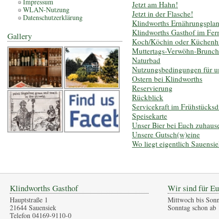
Impressum
Jetzt am Hahn!
WLAN-Nutzung
Jetzt in der Flasche!
Datenschutzerklärung
Klindworths Ernährungspla
Klindworths Gasthof im Fer
Gallery
Koch/Köchin oder Küchenhil
Muttertags-Verwöhn-Brunch
Naturbad
Nutzungsbedingungen für 
Ostern bei Klindworths
Reservierung
Rückblick
Servicekraft im Frühstücksd
Speisekarte
Unser Bier bei Euch zuhaus
Unsere Gutsch(w)eine
Wo liegt eigentlich Sauensi
Klindworths Gasthof
Wir sind für Eu
Hauptstraße 1
Mittwoch bis Sonn
21644 Sauensiek
Sonntag schon ab 
Telefon 04169-9110-0