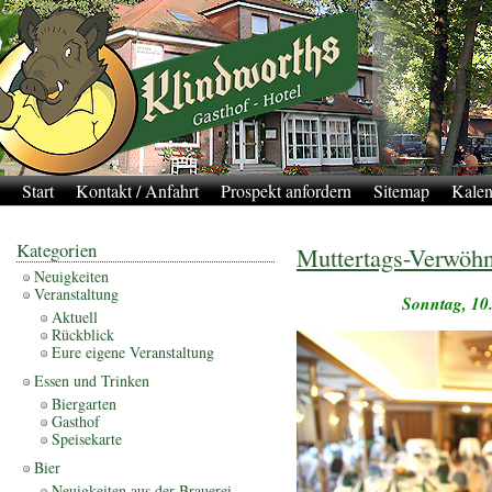
Start
Kontakt / Anfahrt
Prospekt anfordern
Sitemap
Kalen
Kategorien
Muttertags-Verwöh
Neuigkeiten
Veranstaltung
Sonntag, 10.
Aktuell
Rückblick
Eure eigene Veranstaltung
Essen und Trinken
Biergarten
Gasthof
Speisekarte
Bier
Neuigkeiten aus der Brauerei