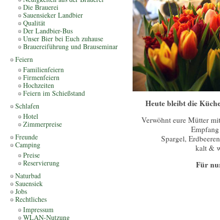
Die Brauerei
Sauensieker Landbier
Qualität
Der Landbier-Bus
Unser Bier bei Euch zuhause
Brauereiführung und Brauseminar
Feiern
Familienfeiern
Firmenfeiern
Hochzeiten
Feiern im Schießstand
Heute bleibt die Küch
Schlafen
Hotel
Verwöhnt eure Mütter mi
Zimmerpreise
Empfang 
Freunde
Spargel, Erdbeeren
Camping
kalt & 
Preise
Reservierung
Für nur
Naturbad
Sauensiek
Jobs
Rechtliches
Impressum
WLAN-Nutzung