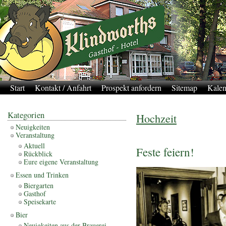
Start
Kontakt / Anfahrt
Prospekt anfordern
Sitemap
Kalen
Kategorien
Hochzeit
Neuigkeiten
Veranstaltung
Aktuell
Feste feiern!
Rückblick
Eure eigene Veranstaltung
Essen und Trinken
Biergarten
Gasthof
Speisekarte
Bier
Neuigkeiten aus der Brauerei