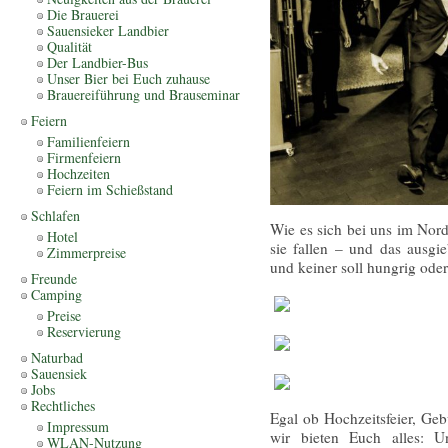
Die Brauerei
Sauensieker Landbier
Qualität
Der Landbier-Bus
Unser Bier bei Euch zuhause
Brauereiführung und Brauseminar
Feiern
Familienfeiern
Firmenfeiern
Hochzeiten
Feiern im Schießstand
Schlafen
Wie es sich bei uns im Nord
Hotel
sie fallen – und das ausgie
Zimmerpreise
und keiner soll hungrig ode
Freunde
Camping
Preise
Reservierung
Naturbad
Sauensiek
Jobs
Rechtliches
Egal ob Hochzeitsfeier, Geb
Impressum
wir bieten Euch alles: U
WLAN-Nutzung