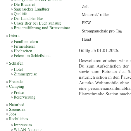
Die Brauerei
Zelt
Sauensieker Landbier
Qualität
Motorrad/-roller
Der Landbier-Bus
PKW
Unser Bier bei Euch zuhause
Brauereiführung und Brauseminar
Strompauschale pro Tag
Feiern
Hund
Familienfeiern
Firmenfeiern
Gültig ab 01.01.2026.
Hochzeiten
Feiern im Schießstand
Desweiteren erheben wir ei
Schlafen
Du zum Aufschließen der S
Hotel
sowie zum Betreten des S
Zimmerpreise
natürlich schon in den Pausc
Freunde
Autarke Wohnmobile ohne N
Camping
eine personenanzahlunabhä
Preise
Platzschranke Station mach
Reservierung
Naturbad
Sauensiek
Jobs
Rechtliches
Impressum
WLAN-Nutzung