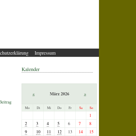
chutzerklärung
Impressum
Kalender
März 2026
«
»
Beitrag
Mo
Di
Mi
Do
Fr
Sa
So
1
2
3
4
5
6
7
8
9
10
11
12
13
14
15