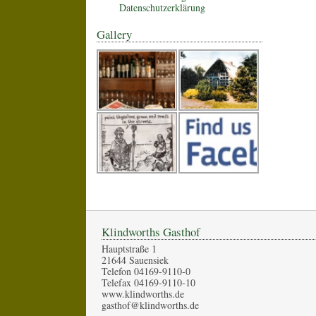
Datenschutzerklärung
Gallery
Klindworths Gasthof
Hauptstraße 1
21644 Sauensiek
Telefon 04169-9110-0
Telefax 04169-9110-10
www.klindworths.de
gasthof@klindworths.de