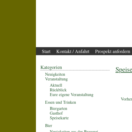
Start
Kontakt / Anfahrt
Prospekt anfordern
Kategorien
Speis
Neuigkeiten
Veranstaltung
Aktuell
Rückblick
Eure eigene Veranstaltung
Vorher
Essen und Trinken
Biergarten
Gasthof
Speisekarte
Bier
Neuigkeiten aus der Brauerei