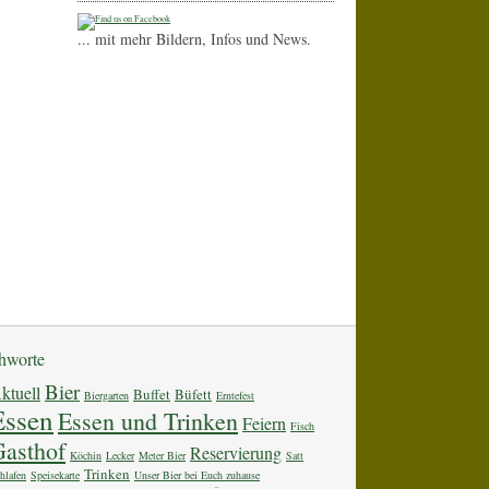
... mit mehr Bildern, Infos und News.
chworte
Bier
ktuell
Buffet
Büfett
Biergarten
Erntefest
Essen
Essen und Trinken
Feiern
Fisch
asthof
Reservierung
Köchin
Lecker
Meter Bier
Satt
Trinken
hlafen
Speisekarte
Unser Bier bei Euch zuhause