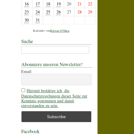
16
17
18
19
20
21
22
23
24
25
26
27
28
29
30
31
Kalender von
Kieran O'Shea
Suche
Abonniere unseren Newsletter!
Email
Hiermit bestätige ich, die
Datenschutzregelungen dieser Seite zur
Kenntnis genommen und damit
einverstanden zu sein.
Facebook