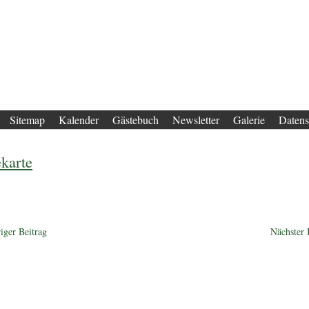
Sitemap
Kalender
Gästebuch
Newsletter
Galerie
Datens
ekarte
iger Beitrag
Nächster 