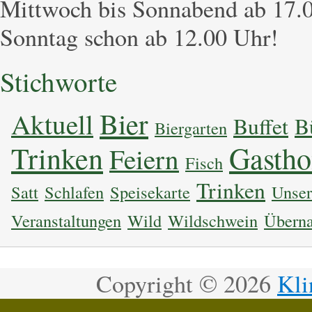
Mittwoch bis Sonnabend ab 17.0
Sonntag schon ab 12.00 Uhr!
Stichworte
Bier
Aktuell
Buffet
B
Biergarten
Trinken
Gastho
Feiern
Fisch
Trinken
Satt
Schlafen
Speisekarte
Unser
Veranstaltungen
Wild
Wildschwein
Überna
Copyright ©
2026
Kli