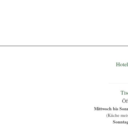
Start
Kontakt / Anfahrt
Prospekt anfordern
Sitemap
Kale
Impressum
Hote
Tis
Öf
Mittwoch bis Sonn
(Küche meis
Sonntag