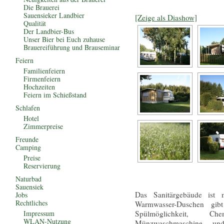
Die Brauerei
Sauensieker Landbier
[Zeige als Diashow]
Qualität
Der Landbier-Bus
Unser Bier bei Euch zuhause
Brauereiführung und Brauseminar
Feiern
Familienfeiern
Firmenfeiern
Hochzeiten
Feiern im Schießstand
Schlafen
Hotel
Zimmerpreise
Freunde
Camping
Preise
Reservierung
Naturbad
Sauensiek
Das Sanitärgebäude ist 
Jobs
Rechtliches
Warmwasser-Duschen gib
Impressum
Spülmöglichkeit, Chem
WLAN-Nutzung
Münzwaschmaschine und