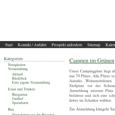
Start
Kontakt / Anfahrt
Prospekt anfordern
Sitemap
Kalen
Kategorien
Campen im Grünen
Neuigkeiten
Veranstaltung
Unser Campingplatz liegt a
Aktuell
nur 70 Plätze. Alle Plätze 
Rückblick
Autarke Wohnmobilisten 
Eure eigene Veranstaltung
Stellplatz vor der Schr
Essen und Trinken
Anmeldung unseren Platz
Biergarten
befahren und sich eine sch
Gasthof
lieber im Schatten wählen.
Speisekarte
Zur Anmeldung klingeln Sie 
Bier
Neuigkeiten aus der Brauerei