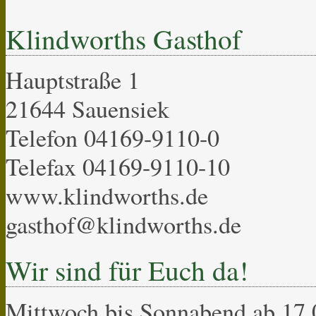
Klindworths Gasthof
Hauptstraße 1
21644 Sauensiek
Telefon 04169-9110-0
Telefax 04169-9110-10
www.klindworths.de
gasthof@klindworths.de
Wir sind für Euch da!
Mittwoch bis Sonnabend ab 17.