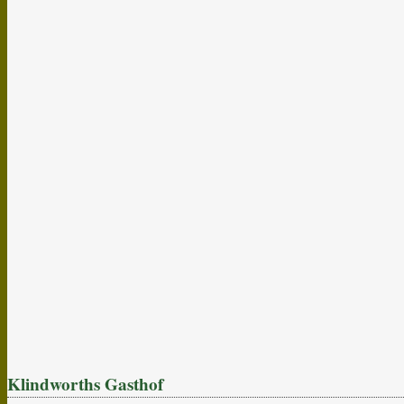
Klindworths Gasthof