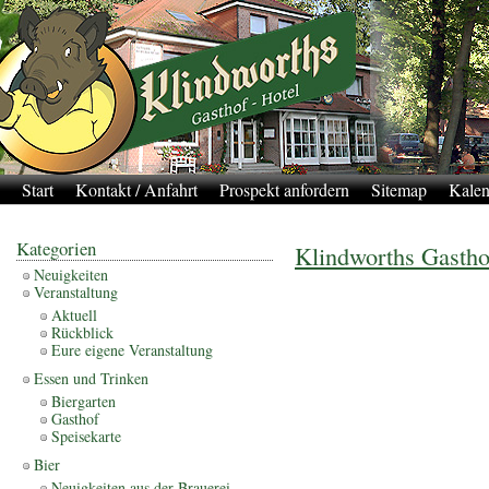
Start
Kontakt / Anfahrt
Prospekt anfordern
Sitemap
Kalen
Kategorien
Klindworths Gastho
Neuigkeiten
Veranstaltung
Aktuell
Rückblick
Eure eigene Veranstaltung
Essen und Trinken
Biergarten
Gasthof
Speisekarte
Bier
Neuigkeiten aus der Brauerei