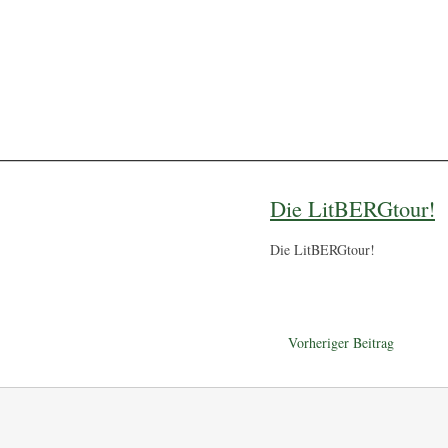
Start
Kontakt / Anfahrt
Prospekt anfordern
Sitemap
Kalen
Die LitBERGtour!
Die LitBERGtour!
Vorheriger Beitrag