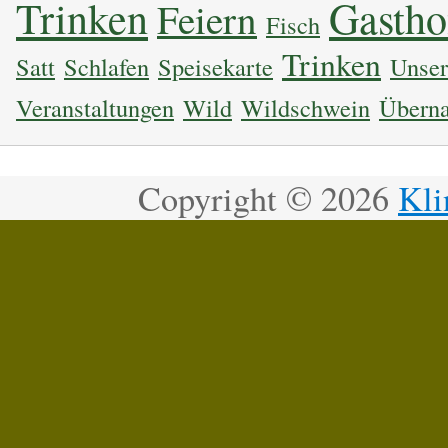
Trinken
Gastho
Feiern
Fisch
Trinken
Satt
Schlafen
Speisekarte
Unser
Veranstaltungen
Wild
Wildschwein
Überna
Copyright ©
2026
Kli