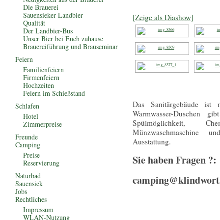
Die Brauerei
Sauensieker Landbier
[Zeige als Diashow]
Qualität
Der Landbier-Bus
Unser Bier bei Euch zuhause
Brauereiführung und Brauseminar
Feiern
Familienfeiern
Firmenfeiern
Hochzeiten
Feiern im Schießstand
Das Sanitärgebäude ist 
Schlafen
Warmwasser-Duschen gib
Hotel
Spülmöglichkeit, Chem
Zimmerpreise
Münzwaschmaschine und
Freunde
Ausstattung.
Camping
Preise
Sie haben Fragen ?:
Reservierung
Naturbad
camping@klindworth
Sauensiek
Jobs
Rechtliches
Impressum
WLAN-Nutzung