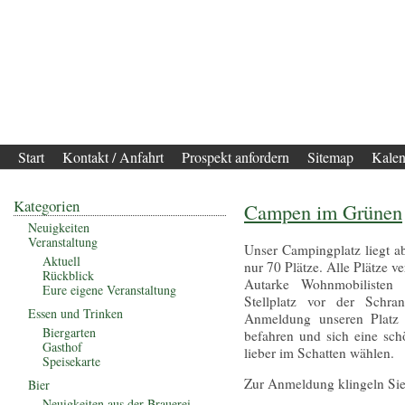
Start
Kontakt / Anfahrt
Prospekt anfordern
Sitemap
Kalen
Kategorien
Campen im Grünen
Neuigkeiten
Veranstaltung
Unser Campingplatz liegt a
Aktuell
nur 70 Plätze. Alle Plätze 
Rückblick
Autarke Wohnmobilisten 
Eure eigene Veranstaltung
Stellplatz vor der Schr
Essen und Trinken
Anmeldung unseren Platz
Biergarten
befahren und sich eine sch
Gasthof
lieber im Schatten wählen.
Speisekarte
Zur Anmeldung klingeln Sie 
Bier
Neuigkeiten aus der Brauerei