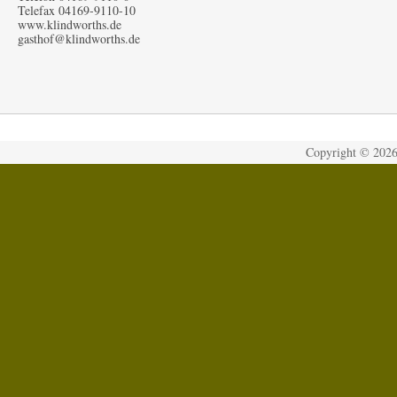
Telefax 04169-9110-10
www.klindworths.de
gasthof@klindworths.de
Copyright ©
202