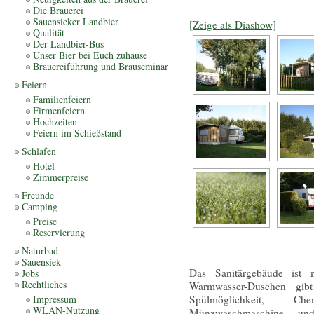
Die Brauerei
Sauensieker Landbier
[Zeige als Diashow]
Qualität
Der Landbier-Bus
Unser Bier bei Euch zuhause
Brauereiführung und Brauseminar
Feiern
Familienfeiern
Firmenfeiern
Hochzeiten
Feiern im Schießstand
Schlafen
Hotel
Zimmerpreise
Freunde
Camping
Preise
Reservierung
Naturbad
Sauensiek
Das Sanitärgebäude ist 
Jobs
Rechtliches
Warmwasser-Duschen gib
Impressum
Spülmöglichkeit, Chem
WLAN-Nutzung
Münzwaschmaschine und