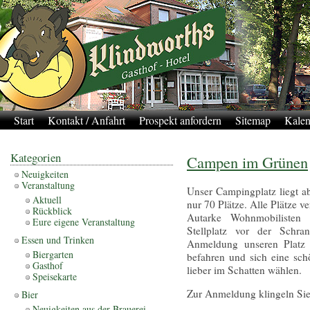
Start
Kontakt / Anfahrt
Prospekt anfordern
Sitemap
Kalen
Kategorien
Campen im Grünen
Neuigkeiten
Veranstaltung
Unser Campingplatz liegt a
Aktuell
nur 70 Plätze. Alle Plätze 
Rückblick
Autarke Wohnmobilisten 
Eure eigene Veranstaltung
Stellplatz vor der Schr
Essen und Trinken
Anmeldung unseren Platz
Biergarten
befahren und sich eine sch
Gasthof
lieber im Schatten wählen.
Speisekarte
Zur Anmeldung klingeln Sie 
Bier
Neuigkeiten aus der Brauerei