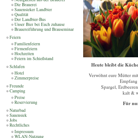
Die Brauerei
Sauensieker Landbier
Qualität
Der Landbier-Bus
Unser Bier bei Euch zuhause
Brauereiführung und Brauseminar
Feiern
Familienfeiern
Firmenfeiern
Hochzeiten
Feiern im Schießstand
Heute bleibt die Küch
Schlafen
Hotel
Verwöhnt eure Mütter mi
Zimmerpreise
Empfang 
Freunde
Spargel, Erdbeeren
Camping
kalt & 
Preise
Reservierung
Für nur
Naturbad
Sauensiek
Jobs
Rechtliches
Impressum
WLAN-Nutzung