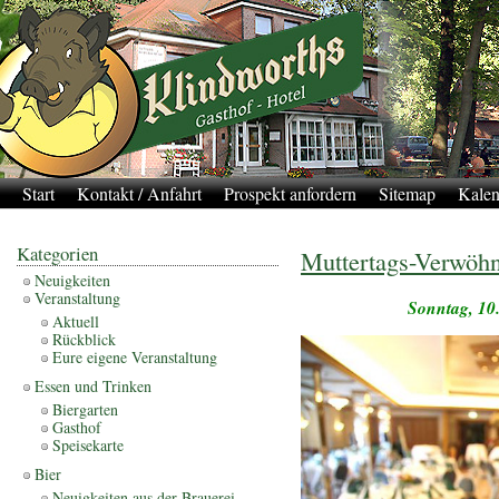
Start
Kontakt / Anfahrt
Prospekt anfordern
Sitemap
Kalen
Kategorien
Muttertags-Verwöh
Neuigkeiten
Veranstaltung
Sonntag, 10.
Aktuell
Rückblick
Eure eigene Veranstaltung
Essen und Trinken
Biergarten
Gasthof
Speisekarte
Bier
Neuigkeiten aus der Brauerei