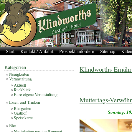
Start
Kontakt / Anfahrt
Prospekt anfordern
Sitemap
Kalen
Kategorien
Klindworths Ernähr
Neuigkeiten
Veranstaltung
Aktuell
Rückblick
Eure eigene Veranstaltung
Muttertags-Verwöh
Essen und Trinken
Biergarten
Sonntag, 10.
Gasthof
Speisekarte
Bier
Neuigkeiten aus der Brauerei