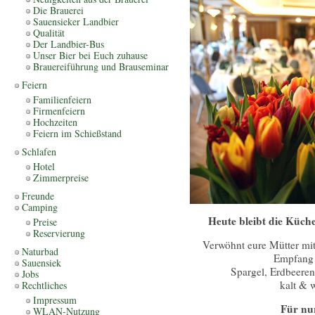
Die Brauerei
Sauensieker Landbier
Qualität
Der Landbier-Bus
Unser Bier bei Euch zuhause
Brauereiführung und Brauseminar
Feiern
Familienfeiern
Firmenfeiern
Hochzeiten
Feiern im Schießstand
Schlafen
Hotel
Zimmerpreise
Freunde
Camping
Heute bleibt die Küch
Preise
Reservierung
Verwöhnt eure Mütter mi
Naturbad
Empfang 
Sauensiek
Spargel, Erdbeeren
Jobs
kalt & 
Rechtliches
Impressum
Für nur
WLAN-Nutzung