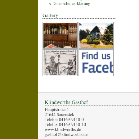
Datenschutzerklärung
Gallery
Klindworths Gasthof
Hauptstraße 1
21644 Sauensiek
Telefon 04169-9110-0
Telefax 04169-9110-10
www.klindworths.de
gasthof@klindworths.de