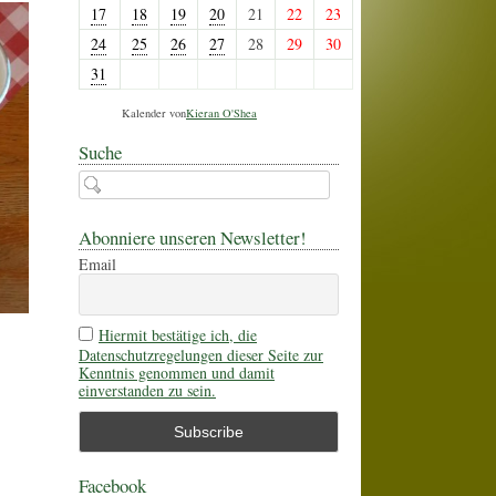
17
18
19
20
21
22
23
24
25
26
27
28
29
30
31
Kalender von
Kieran O'Shea
Suche
Abonniere unseren Newsletter!
Email
Hiermit bestätige ich, die
Datenschutzregelungen dieser Seite zur
Kenntnis genommen und damit
einverstanden zu sein.
Facebook