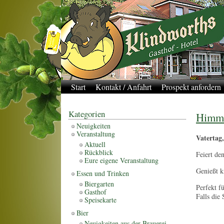
Start
Kontakt / Anfahrt
Prospekt anfordern
Kategorien
Himme
Neuigkeiten
Veranstaltung
Vatertag,
Aktuell
Rückblick
Feiert de
Eure eigene Veranstaltung
Genießt k
Essen und Trinken
Biergarten
Perfekt f
Gasthof
Falls die
Speisekarte
Bier
Neuigkeiten aus der Brauerei