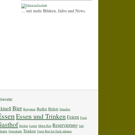
... mit mehr Bildern, Infos und News.
chworte
Bier
ktuell
Buffet
Büfett
Biergarten
Erntefest
Essen
Essen und Trinken
Feiern
Fisch
asthof
Reservierung
Köchin
Lecker
Meter Bier
Satt
Trinken
hlafen
Speisekarte
Unser Bier bei Euch zuhause