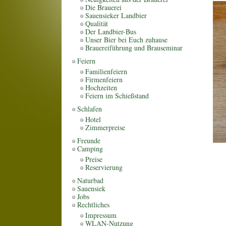
Die Brauerei
Sauensieker Landbier
Qualität
Der Landbier-Bus
Unser Bier bei Euch zuhause
Brauereiführung und Brauseminar
Feiern
Familienfeiern
Firmenfeiern
Hochzeiten
Feiern im Schießstand
Schlafen
Hotel
Zimmerpreise
Freunde
Camping
Preise
Reservierung
Naturbad
Sauensiek
Jobs
Rechtliches
Impressum
WLAN-Nutzung