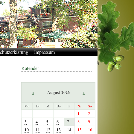
chutzerklärung
Impressum
Kalender
August 2026
«
»
Mo
Di
Mi
Do
Fr
Sa
So
1
2
3
4
5
6
7
8
9
10
11
12
13
14
15
16