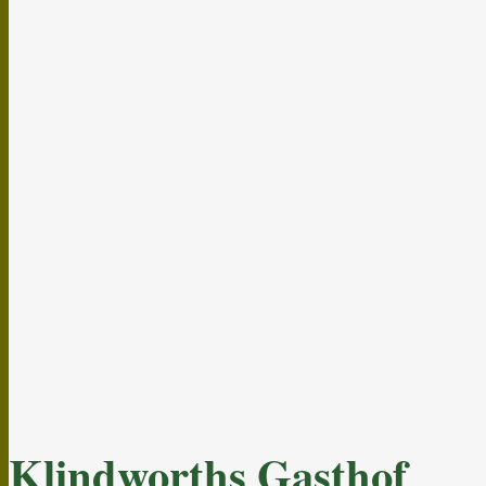
Klindworths Gasthof