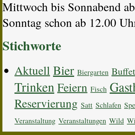
Mittwoch bis Sonnabend ab 
Sonntag schon ab 12.00 Uh
Stichworte
Bier
Aktuell
Buffe
Biergarten
Trinken
Gast
Feiern
Fisch
Reservierung
Satt
Schlafen
Spe
Veranstaltung
Veranstaltungen
Wild
Wi