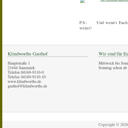
P.S.: Und wenn’s Euch bei
weiter!
Klindworths Gasthof
Wir sind für E
Hauptstraße 1
Mittwoch bis Son
21644 Sauensiek
Sonntag schon ab
Telefon 04169-9110-0
Telefax 04169-9110-10
www.klindworths.de
gasthof@klindworths.de
Copyright ©
202